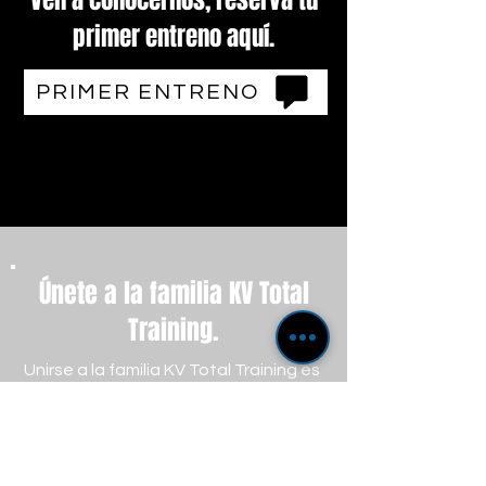
Ven a conocernos, reserva tu
primer entreno aquí.
PRIMER ENTRENO
Únete a la familia KV Total
Training.
Unirse a la familia KV Total Training es
sumamente fácil. Si ya has realizado
un entrenamiento de prueba,
seguramente ya te uniste ese mismo
día en nuestro centro.
Si no es así, puedes hacer el registro